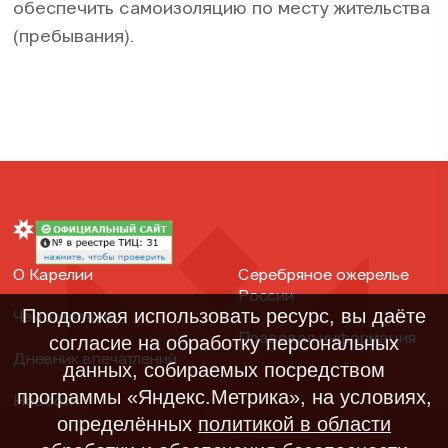
обеспечить самоизоляцию по месту жительства
(пребывания).
О Карелии
Серебряное ожерелье
России
Продолжая использовать ресурс, вы даёте
Чем заняться
Правовая информация
согласие на обработку персональных
Дневник впечатлений
данных, собираемых посредством
программы «Яндекс.Метрика», на условиях,
Новости
определённых
политикой в области