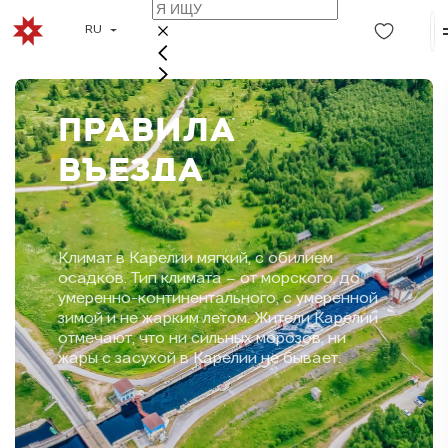
RU
ПРАВИЛА
ВЪЕЗДА
Климат в Карелии мягкий, с обилием
осадков. Тип климата – от морского, до
умеренно-континентального, с умеренной
зимой и не жарким летом. Жители Карелии
отмечают, что ни сильных морозов, ни
жары с засухой в Карелии не бывает.