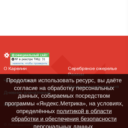
О Карелии
Серебряное ожерелье
России
Продолжая использовать ресурс, вы даёте
Чем заняться
Правовая информация
согласие на обработку персональных
Дневник впечатлений
данных, собираемых посредством
программы «Яндекс.Метрика», на условиях,
Новости
определённых
политикой в области
обработки и обеспечения безопасности
© Легендарная Карелия 2019 - 2026,
персональных данных
.