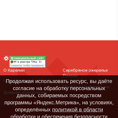
О Карелии
Серебряное ожерелье
России
Продолжая использовать ресурс, вы даёте
Чем заняться
Правовая информация
согласие на обработку персональных
Дневник впечатлений
данных, собираемых посредством
программы «Яндекс.Метрика», на условиях,
Новости
определённых
политикой в области
обработки и обеспечения безопасности