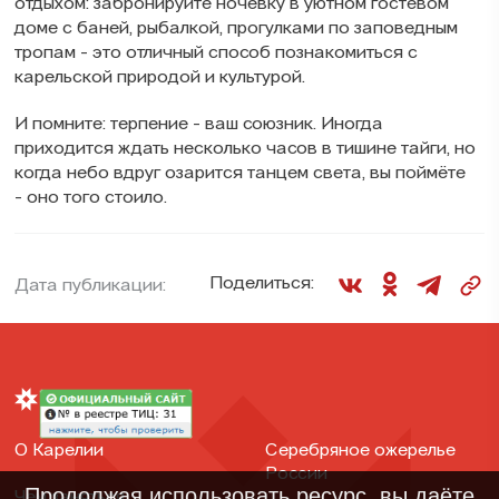
отдыхом: забронируйте ночёвку в уютном гостевом
доме с баней, рыбалкой, прогулками по заповедным
тропам - это отличный способ познакомиться с
карельской природой и культурой.
И помните: терпение - ваш союзник. Иногда
приходится ждать несколько часов в тишине тайги, но
когда небо вдруг озарится танцем света, вы поймёте
- оно того стоило.
Поделиться:
Дата публикации:
О Карелии
Серебряное ожерелье
России
Продолжая использовать ресурс, вы даёте
Чем заняться