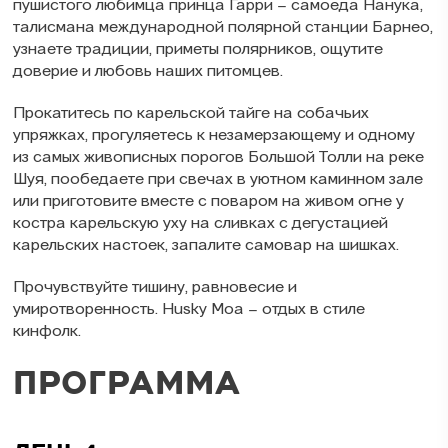
пушистого любимца принца Гарри – самоеда Нанука,
талисмана международной полярной станции Барнео,
узнаете традиции, приметы полярников, ощутите
доверие и любовь наших питомцев.
Прокатитесь по карельской тайге на собачьих
упряжках, прогуляетесь к незамерзающему и одному
из самых живописных порогов Большой Толли на реке
Шуя, пообедаете при свечах в уютном каминном зале
или приготовите вместе с поваром на живом огне у
костра карельскую уху на сливках с дегустацией
карельских настоек, запалите самовар на шишках.
Прочувствуйте тишину, равновесие и
умиротворенность. Husky Moa – отдых в стиле
кинфолк.
ПРОГРАММА