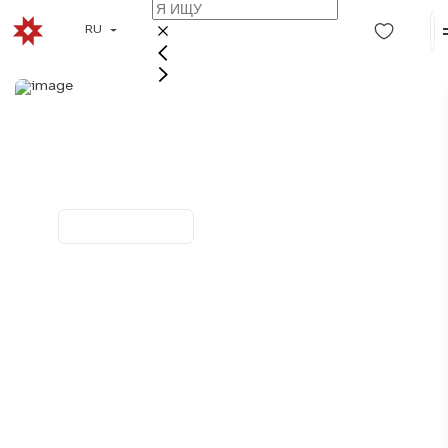
RU
КИНФОЛК В
КАРЕЛИИ
4 дня / 3 ночи
Организатор: ООО «Скифы тур»
Продолжительность: 4 дня / 3 ночи
Группа до 10 человек единовременно
5+
Круглый год