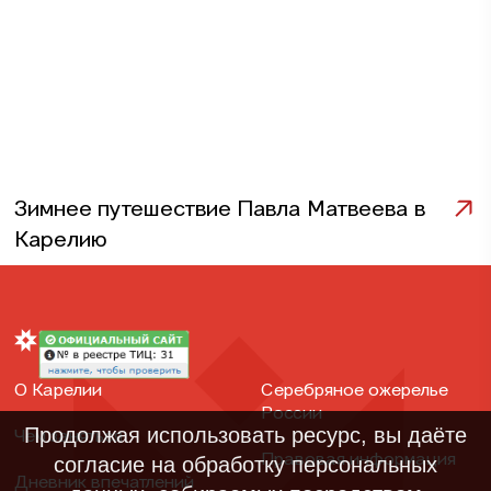
Зимнее путешествие Павла Матвеева в
Карелию
О Карелии
Серебряное ожерелье
России
Продолжая использовать ресурс, вы даёте
Чем заняться
Правовая информация
согласие на обработку персональных
Дневник впечатлений